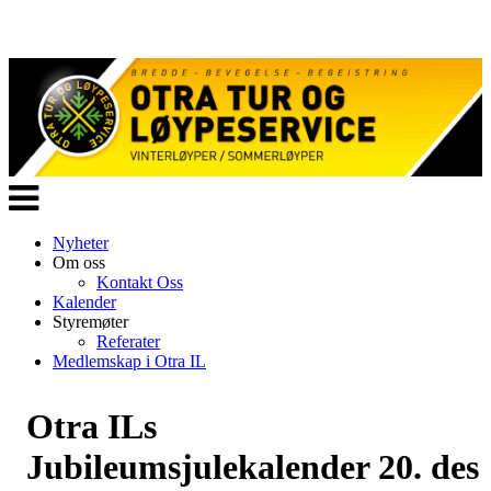
Veksle
navigasjon
Nyheter
Om oss
Kontakt Oss
Kalender
Styremøter
Referater
Medlemskap i Otra IL
Otra ILs
Jubileumsjulekalender 20. des