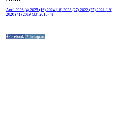
April 2026 (4)
2025 (16)
2024 (18)
2023 (27)
2022 (27)
2021 (19)
2020 (41)
2019 (33)
2018 (4)
Følg oss på:
Facebook
Instagram
© Otra IL