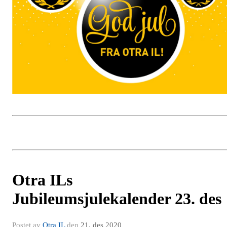
Otra ILs
Jubileumsjulekalender 23. des
Postet av
Otra IL
den
21. des 2020