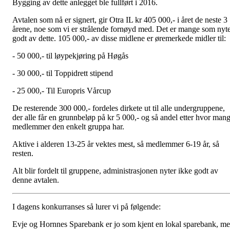
Bygging av dette anlegget ble fullført i 2016.
Avtalen som nå er signert, gir Otra IL kr 405 000,- i året de neste 3
årene, noe som vi er strålende fornøyd med. Det er mange som nyt
godt av dette. 105 000,- av disse midlene er øremerkede midler til:
- 50 000,- til løypekjøring på Høgås
- 30 000,- til Toppidrett stipend
- 25 000,- Til Europris Vårcup
De resterende 300 000,- fordeles dirkete ut til alle undergruppene,
der alle får en grunnbeløp på kr 5 000,- og så andel etter hvor man
medlemmer den enkelt gruppa har.
Aktive i alderen 13-25 år vektes mest, så medlemmer 6-19 år, så
resten.
Alt blir fordelt til gruppene, administrasjonen nyter ikke godt av
denne avtalen.
I dagens konkurranses så lurer vi på følgende:
Evje og Hornnes Sparebank er jo som kjent en lokal sparebank, m