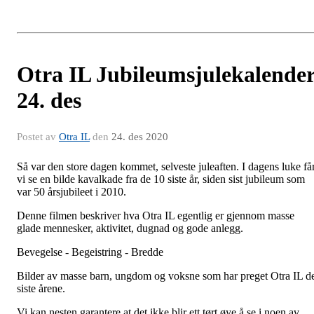
Otra IL Jubileumsjulekalende
24. des
Postet av
Otra IL
den
24. des 2020
Så var den store dagen kommet, selveste juleaften. I dagens luke få
vi se en bilde kavalkade fra de 10 siste år, siden sist jubileum som
var 50 årsjubileet i 2010.
Denne filmen beskriver hva Otra IL egentlig er gjennom masse
glade mennesker, aktivitet, dugnad og gode anlegg.
Bevegelse - Begeistring - Bredde
Bilder av masse barn, ungdom og voksne som har preget Otra IL d
siste årene.
Vi kan nesten garantere at det ikke blir ett tørt øye å se i noen av