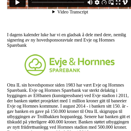
I dagens kalender luke har vi en gladsak å dele med dere, nemlig
signering av ny hovedsponsoravtale med Evje og Hornnes
Sparebank
Otra IL sin hovedsponsor siden 1983 har vært Evje og Hornnes
Sparebank. Evje og Hornnes Sparebank var sterkt delaktig i
byggingen av EHbanen (kunstgressbane) ved Evje stadion i 2011,
der banken støttet prosjektet med 1 million kroner gitt til baneeier
Evje og Hornnes kommune. I august 2014 - i banken sitt 150. år -
gav banken en gave på 150.000 kroner til Otra IL skigruppa til
utbyggingen av Trollbakken hoppanlegg. Senere har banken gitt et
tilskudd på ytterligere 400.000 kroner. Banken støttet utbyggingen
av nytt friidrettsanlegg ved Hornnes stadion med 500.000 kroner.