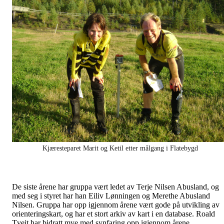
Kjæresteparet Marit og Ketil etter målgang i Flatebygd
De siste årene har gruppa vært ledet av Terje Nilsen Abusland, og
med seg i styret har han Eiliv Lønningen og Merethe Abusland
Nilsen. Gruppa har opp igjennom årene vært gode på utvikling av
orienteringskart, og har et stort arkiv av kart i en database. Roald
Tveit har bidratt mye med synfaring opp igjennom årene.