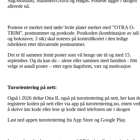
Sag/Moisund, Slammen/Gruva og Høgås. Postene ligger i skogen
allerede nå.
Postene er merket med røde/ hvite plater merket med ”OTRA O-
TRIM”, postnummer og postkode. Postkoden (kombinasjon av tall
og bokstaver, 3 stk) skal noteres på kontrollkortet i den ledige
rubrikken etter tilsvarende postnummer.
Det er til sammen femti poster som vil henge ute til og med 15.
september. Og da kan du – alene eller sammen med familien - fritt
velge et antall poster – etter egen dagsform, vær og motivasjon
Turorientering på nett:
Også i 2026 deltar Otra IL også på turorientering på nett, her kan d
registrere koden på nett eller via app på turorientering.no, enten ve
å skrive inn kode eller lese qr kode med telefonen ute i skogen
Last ned appen turorientering fra App Store og Google Play.