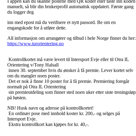
I appen kan du skanne postene med QR koder eller taste inn koden
manuelt, så blir din brukerprofil automatisk oppdatert. Første gang
du logger deg
inn med epost må du verifisere et nytt passord. Be om en
engangskode for å utføre dette.
All informasjon om arrangører og tilbud i hele Norge finner du her:
https://www.turorientering.no
Kontrollkortet må være levert til Intersport Evje eller til Otra IL
Orientering v/Tony Halsall
innen 30. september hvis du ønsker å få premie. Lever kortet selv
om du mangler noen poster.
Det er nok å finne 10 poster for å få premie. Premiering foregår
normalt på Otra IL Orientering
sin premieutdeling som finner sted noen uker etter siste treningsløp
på høsten.
NB! Husk navn og adresse på kontrollkortet!
En ordinær pose med innhold koster kr. 200,- og selges på
Intersport Evje.
Ekstra kontrollkort kan kjøpes for kr. 40,-.