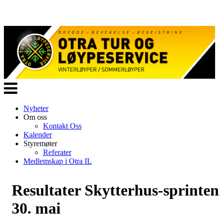
Veksle
navigasjon
Nyheter
Om oss
Kontakt Oss
Kalender
Styremøter
Referater
Medlemskap i Otra IL
Resultater Skytterhus-sprinten
30. mai