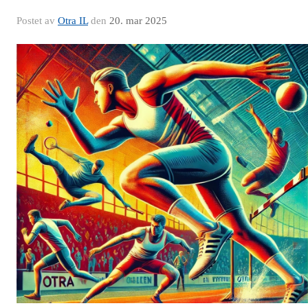
Postet av
Otra IL
den
20. mar 2025