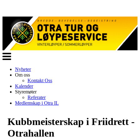
Veksle
navigasjon
Nyheter
Om oss
Kontakt Oss
Kalender
Styremøter
Referater
Medlemskap i Otra IL
Kubbmeisterskap i Friidrett -
Otrahallen