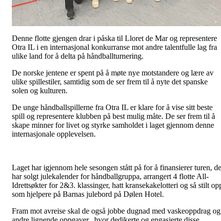
Denne flotte gjengen drar i påska til Lloret de Mar og representere
Otra IL i en internasjonal konkurranse mot andre talentfulle lag fra
ulike land for å delta på håndballturnering.
De norske jentene er spent på å møte nye motstandere og lære av
ulike spillestiler, samtidig som de ser frem til å nyte det spanske
solen og kulturen.
De unge håndballspillerne fra Otra IL er klare for å vise sitt beste
spill og representere klubben på best mulig måte. De ser frem til å
skape minner for livet og styrke samholdet i laget gjennom denne
internasjonale opplevelsen.
Laget har igjennom hele sesongen stått på for å finansierer turen, d
har solgt julekalender for håndballgruppa, arrangert 4 flotte All-
Idrettsøkter for 2&3. klassinger, hatt kransekakelotteri og så stilt op
som hjelpere på Barnas julebord på Dølen Hotel.
Fram mot avreise skal de også jobbe dugnad med vaskeoppdrag og
andre lignende oppgaver. hvor dedikerte og engasjerte disse