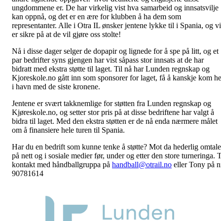
ungdommene er. De har virkelig vist hva samarbeid og innsatsvilje
kan oppnå, og det er en ære for klubben å ha dem som
representanter. Alle i Otra IL ønsker jentene lykke til i Spania, og vi
er sikre på at de vil gjøre oss stolte!
Nå i disse dager selger de dopapir og lignede for å spe på litt, og et
par bedrifter syns gjengen har vist såpass stor innsats at de har
bidratt med ekstra støtte til laget. Til nå har Lunden regnskap og
Kjoreskole.no gått inn som sponsorer for laget, få å kanskje kom he
i havn med de siste kronene.
Jentene er svært takknemlige for støtten fra Lunden regnskap og
Kjøreskole.no, og setter stor pris på at disse bedriftene har valgt å
bidra til laget. Med den ekstra støtten er de nå enda nærmere målet
om å finansiere hele turen til Spania.
Har du en bedrift som kunne tenke å støtte? Mot da hederlig omtale
på nett og i sosiale medier før, under og etter den store turneringa. 
kontakt med håndballgruppa på
handball@otrail.no
eller Tony på n
90781614