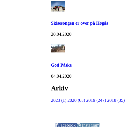
Skisesongen er over på Høgås
20.04.2020
God Påske
04.04.2020
Arkiv
2023 (1)
2020 (68)
2019 (247)
2018 (35)
Følg oss på:
Facebook
Instagram