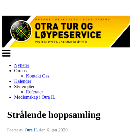
Veksle
navigasjon
Nyheter
Om oss
Kontakt Oss
Kalender
Styremøter
Referater
Medlemskap i Otra IL
Strålende hoppsamling
Postet av
Otra IL
den
6. jan 2020