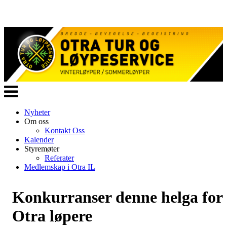
Veksle
navigasjon
Nyheter
Om oss
Kontakt Oss
Kalender
Styremøter
Referater
Medlemskap i Otra IL
Konkurranser denne helga for
Otra løpere