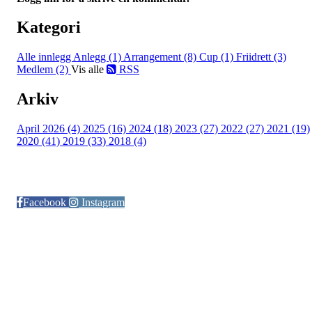
Kategori
Alle innlegg
Anlegg (1)
Arrangement (8)
Cup (1)
Friidrett (3)
Medlem (2)
Vis alle
RSS
Arkiv
April 2026 (4)
2025 (16)
2024 (18)
2023 (27)
2022 (27)
2021 (19)
2020 (41)
2019 (33)
2018 (4)
Følg oss på:
Facebook
Instagram
© Otra IL