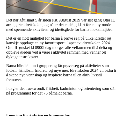
Det har gått snart 5 år siden sist. August 2019 var sist gang Otra IL
arrangerte idrettskolen, og nå er det endelig klart for en ny runde
med spennende aktiviteter og idrettsglede for barna i lokalmiljøet.
Det er en flott mulighet for barna å prøve seg på ulike idretter og
kanskje oppdage en ny favorittsport i løpet av idrettskolen 2024.
Otra IL ønsket kl 0900i dag morges alle velkommen til å delta og
oppleve gleden ved å være i aktivitet sammen med venner og
dyktige instruktører.
Barna blir delt inn i grupper og får prøve seg på aktiviteter som
fotball, håndball, friidrett, og mye mer. Idrettskolen 2024 vil bidra ti
å skape nye vennskap og inspirere barna til en aktiv livsstil
fremover.
I dag er det Taekwondi, friidrett, badminton og orientering som står
på programmet for det 75 påmeldt barna.
Logg inn for å skrive en kommentar.