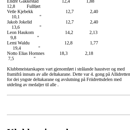
Endre Gakkestad 12,4 1,8
12,8 Fullført
Vetle Kjebekk 12,7 2,4
10,1 "
Jakob Jokelid 12,7 2,4
13,6 "
Leon Haukom 14,2 2,1
9,8 "
Lemi Waldu 12,8 1,7
19,4 "
Notto Elias Hornnes 18,3 2,1
7,5 "
Klubbmeistarskapen vart gjenomført i strålande haustver og med
framifrå innsats av alle deltakarane. Dette var 4. gong på Allidrette
for dei yngste deltakarane og avslutning på Friidrettsdelen med
utdeling av medaljer til alle .