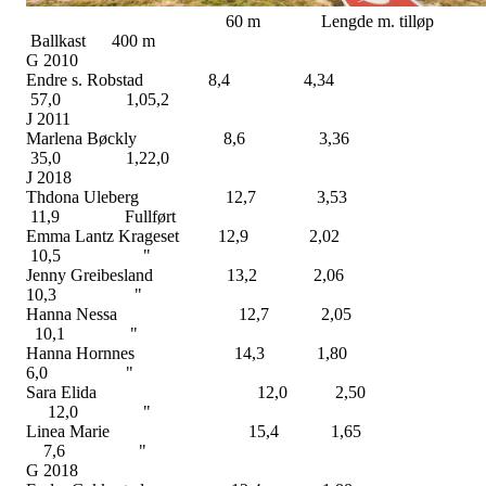
60 m Lengde m. tilløp
Ballkast 400 m
G 2010
Endre s. Robstad 8,4 4,34
57,0 1,05,2
J 2011
Marlena Bøckly 8,6 3,36
35,0 1,22,0
J 2018
Thdona Uleberg 12,7 3,53
11,9 Fullført
Emma Lantz Krageset 12,9 2,02
10,5 "
Jenny Greibesland 13,2 2,06
10,3 "
Hanna Nessa 12,7 2,0
10,1 "
Hanna Hornnes 14,3 1,8
6,0 "
Sara Elida 12,0 2,5
12,0 "
Linea Marie 15,4 1,6
7,6 "
G 2018