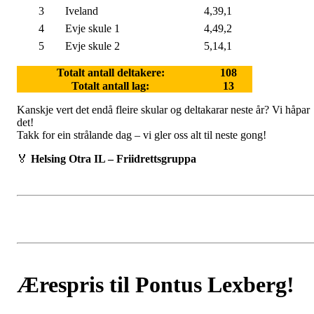
6. og 8. Klasse
Plass:
Lag:
Tid:
1
Iveland ungdomsskule
4,38,2
2
Evje skule 1
4,42,7
3
Hornnes skule
4,58,6
4
Evje skule 2
5,06,8
7. og 9. klasse
Plass:
Lag:
Tid:
1
Iveland ungdomsskule
4,38,1
2
Hornnes skule
4,39,1
3
Iveland
4,39,1
4
Evje skule 1
4,49,2
5
Evje skule 2
5,14,1
Totalt antall deltakere:
108
Totalt antall lag:
13
Kanskje vert det endå fleire skular og deltakarar neste år? Vi håpar