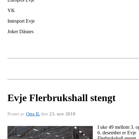
YK
Intesport Evje
Joker Dåsnes
Evje Flerbrukshall stengt
Postet av
Otra IL
den
23. nov 2018
I uke 4
9 mellom 3. o
6. desember er Evje
Flerbrukshall stengt