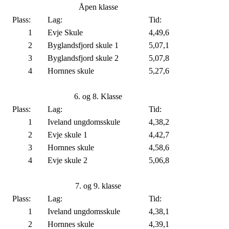
✨ Evje barneskule
✨ Hornnes barneskule
✨ Iveland barne- og ungdomsskule
Kvart lag bestod av 8 deltakarar – 4 jenter og 4 gutar – som sprang
200 meter kvar. Med sol frå skyfri himmel og heiarop frå medelevar
vart det ei energisk og minneverdig oppleving for både små og stor
💪 6.–9. klassingar gav alt dei hadde – og litt til – medan vi heia de
fram frå sidelinja.
Tinestafetten Hornnes 2025
Åpen klasse
Plass:
Lag:
Tid:
1
Evje Skule
4,49,6
2
Byglandsfjord skule 1
5,07,1
3
Byglandsfjord skule 2
5,07,8
4
Hornnes skule
5,27,6