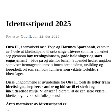
Idrettsstipend 2025
Postet av
Otra IL
den
22. des 2025
Otra IL
, i samarbeid med
Evje og Hornnes Sparebank
, er stolte
av å dele ut idrettsstipend til
seks unge utøvere
som har utmerket
seg gjennom
høy treningsinnsats, gode holdninger og stort
engasjement
– både på og utenfor banen. Stipendet hedrer ungdo
som viser fremragende innsats innen breddeidrett, utvikling og
toppidrett, og som samtidig fungerer som viktige forbilder i
idrettslaget.
Disse ungdommene er uvurderlige for Otra IL fordi de
løfter fram
idrettslaget, inspirerer andre og bidrar til et sterkt og
inkluderende miljø
. Vi ønsker å bidra til at de kan satse videre i
idretten og utvikle sitt fulle potensial.
Årets mottakere av idrettsstipend er: