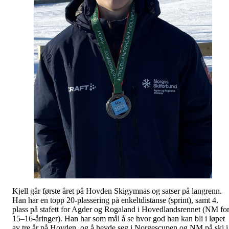
Kjell går første året på Hovden Skigymnas og satser på langrenn.
Han har en topp 20-plassering på enkeltdistanse (sprint), samt 4.
plass på stafett for Agder og Rogaland i Hovedlandsrennet (NM fo
15–16-åringer). Han har som mål å se hvor god han kan bli i løpet
av tre år på Hovden, og å hevde seg i Norgescupen og NM på ski i