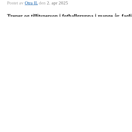
det!
Takk for ein strålande dag – vi gler oss alt til neste gong!
🏅
Helsing Otra IL – Friidrettsgruppa
Ærespris til Pontus Lexberg!
Postet av
Otra IL
den
2. apr 2025
Trener og tillitsperson i fotballgruppa i mange år, fagl
dyktig og inkluderende mentor for trenere!