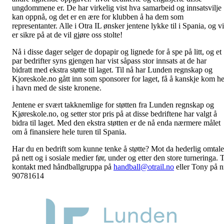
ungdommene er. De har virkelig vist hva samarbeid og innsatsvilje
kan oppnå, og det er en ære for klubben å ha dem som
representanter. Alle i Otra IL ønsker jentene lykke til i Spania, og vi
er sikre på at de vil gjøre oss stolte!
Nå i disse dager selger de dopapir og lignede for å spe på litt, og et
par bedrifter syns gjengen har vist såpass stor innsats at de har
bidratt med ekstra støtte til laget. Til nå har Lunden regnskap og
Kjoreskole.no gått inn som sponsorer for laget, få å kanskje kom he
i havn med de siste kronene.
Jentene er svært takknemlige for støtten fra Lunden regnskap og
Kjøreskole.no, og setter stor pris på at disse bedriftene har valgt å
bidra til laget. Med den ekstra støtten er de nå enda nærmere målet
om å finansiere hele turen til Spania.
Har du en bedrift som kunne tenke å støtte? Mot da hederlig omtale
på nett og i sosiale medier før, under og etter den store turneringa. 
kontakt med håndballgruppa på
handball@otrail.no
eller Tony på n
90781614