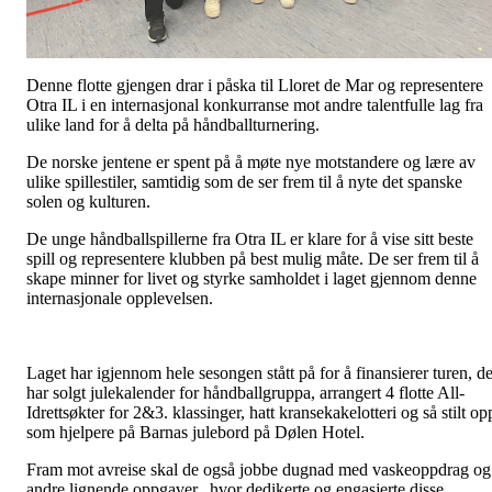
Denne flotte gjengen drar i påska til Lloret de Mar og representere
Otra IL i en internasjonal konkurranse mot andre talentfulle lag fra
ulike land for å delta på håndballturnering.
De norske jentene er spent på å møte nye motstandere og lære av
ulike spillestiler, samtidig som de ser frem til å nyte det spanske
solen og kulturen.
De unge håndballspillerne fra Otra IL er klare for å vise sitt beste
spill og representere klubben på best mulig måte. De ser frem til å
skape minner for livet og styrke samholdet i laget gjennom denne
internasjonale opplevelsen.
Laget har igjennom hele sesongen stått på for å finansierer turen, d
har solgt julekalender for håndballgruppa, arrangert 4 flotte All-
Idrettsøkter for 2&3. klassinger, hatt kransekakelotteri og så stilt op
som hjelpere på Barnas julebord på Dølen Hotel.
Fram mot avreise skal de også jobbe dugnad med vaskeoppdrag og
andre lignende oppgaver. hvor dedikerte og engasjerte disse