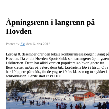
Åpningsrenn i langrenn på
Hovden
Postet av
Ski
den
6. des 2018
Lørdag 8. desember drar den lokale konkurransesesongen i gang p
Hovden. Da er det Hovden Sportsklubb som arrangerer åpningsre
i skikretsen. Dette har alltid vært ett populært løp hvor løpere fra
flere kretser møtes på Setesdalens tak. Lørdagens løp i i fristil. Otra
har 19 løpere påmeldt., fra de yngste i 9 års klassen og to stykker i
seniorklassen. Første start er kl 1100.