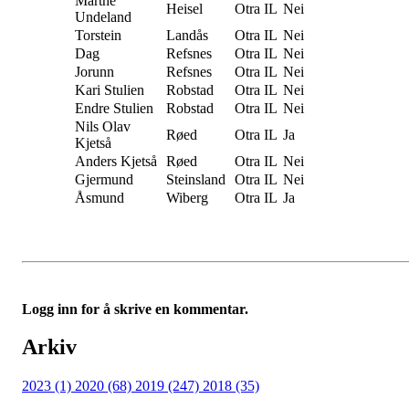
Marthe
Heisel
Otra IL
Nei
Undeland
Torstein
Landås
Otra IL
Nei
Dag
Refsnes
Otra IL
Nei
Jorunn
Refsnes
Otra IL
Nei
Kari Stulien
Robstad
Otra IL
Nei
Endre Stulien
Robstad
Otra IL
Nei
Nils Olav
Røed
Otra IL
Ja
Kjetså
Anders Kjetså
Røed
Otra IL
Nei
Gjermund
Steinsland
Otra IL
Nei
Åsmund
Wiberg
Otra IL
Ja
Logg inn for å skrive en kommentar.
Arkiv
2023 (1)
2020 (68)
2019 (247)
2018 (35)