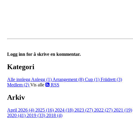
Logg inn for å skrive en kommentar.
Kategori
Alle innlegg
Anlegg (1)
Arrangement (8)
Cup (1)
Friidrett (3)
Medlem (2)
Vis alle
RSS
Arkiv
April 2026 (4)
2025 (16)
2024 (18)
2023 (27)
2022 (27)
2021 (19)
2020 (41)
2019 (33)
2018 (4)