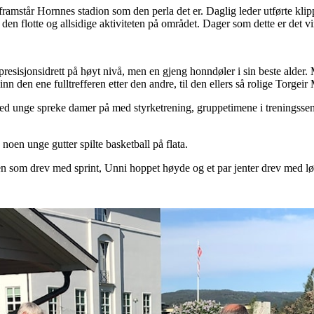
amstår Hornnes stadion som den perla det er. Daglig leder utførte klip
den flotte og allsidige aktiviteten på området. Dager som dette er det v
resisjonsidrett på høyt nivå, men en gjeng honndøler i sin beste alder. 
n den ene fulltrefferen etter den andre, til den ellers så rolige Torgeir M
ed unge spreke damer på med styrketrening, gruppetimene i treningssent
noen unge gutter spilte basketball på flata.
en som drev med sprint, Unni hoppet høyde og et par jenter drev med lø