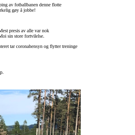
ping av fotballbanen denne flotte
irkelig gøy å jobbe!
Mest presis av alle var nok
oi sin store fortvilelse.
eret tar coronahensyn og flytter treninge
p.