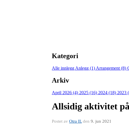
Kategori
Alle innlegg
Anlegg (1)
Arrangement (8)
Arkiv
April 2026 (4)
2025 (16)
2024 (18)
2023 
Allsidig aktivitet 
Postet av
Otra IL
den
9. jun 2021