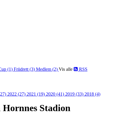
Cup (1)
Friidrett (3)
Medlem (2)
Vis alle
RSS
(27)
2022 (27)
2021 (19)
2020 (41)
2019 (33)
2018 (4)
på Hornnes Stadion