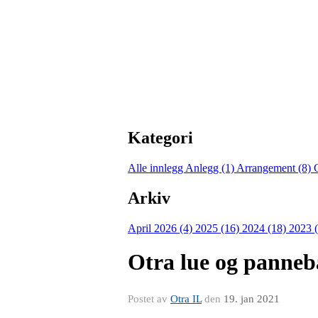
Kategori
Alle innlegg
Anlegg (1)
Arrangement (8)
Arkiv
April 2026 (4)
2025 (16)
2024 (18)
2023 
Otra lue og panne
Postet av
Otra IL
den
19. jan 2021