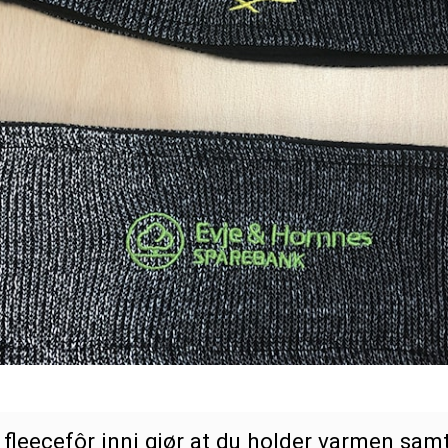
 fleecefôr inni gjør at du holder varmen samt