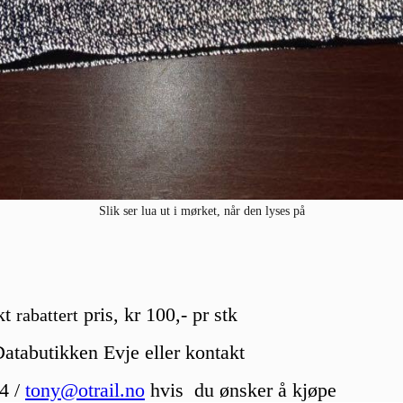
Slik ser lua ut i mørket, når den lyses på
rkt
pris, kr 100,- pr stk
rabattert
atabutikken Evje eller kontakt
4 /
tony@otrail.no
hvis du ønsker å kjøpe