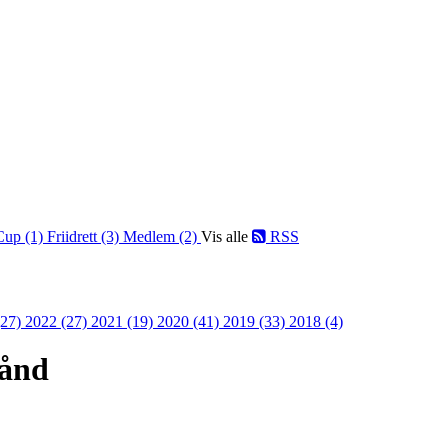
Cup (1)
Friidrett (3)
Medlem (2)
Vis alle
RSS
(27)
2022 (27)
2021 (19)
2020 (41)
2019 (33)
2018 (4)
bånd