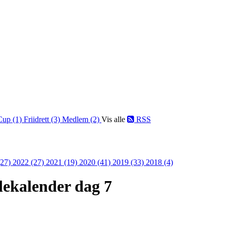
Cup (1)
Friidrett (3)
Medlem (2)
Vis alle
RSS
(27)
2022 (27)
2021 (19)
2020 (41)
2019 (33)
2018 (4)
lekalender dag 7