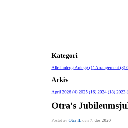
Kategori
Alle innlegg
Anlegg (1)
Arrangement (8)
Arkiv
April 2026 (4)
2025 (16)
2024 (18)
2023 
Otra's Jubileumsju
Postet av
Otra IL
den
7. des 2020