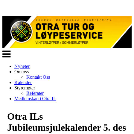
Veksle
navigasjon
Nyheter
Om oss
Kontakt Oss
Kalender
Styremøter
Referater
Medlemskap i Otra IL
Otra ILs
Jubileumsjulekalender 5. des