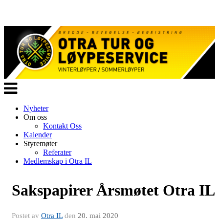
Veksle
navigasjon
Nyheter
Om oss
Kontakt Oss
Kalender
Styremøter
Referater
Medlemskap i Otra IL
Sakspapirer Årsmøtet Otra IL
Postet av
Otra IL
den
20. mai 2020