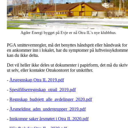
Agder Energi bygget på Evje er nå Otra IL's nye klubbhus.
PGA smittevernregler, må det benyttes håndsprit eller håndvask for
en ankommer inn i lokalet, har du symptomer på luftveissykdomme
kan du ikke delta.
Det vil heller ikke deles ut dokumenter i papirform, det må du skriv
ut selv, eller kontakte Otrakontoret for utskrifter.
-
Årsregnskap Otra IL 2019.pdf
-
Spesififiserregnskap_otrail_2019.pdf
-
Regnskap_budsjett_alle_avdelinger_2020.pdf
-
Årsmelding_adm_undergrupper_2019.pdf
-
Innkomne saker årsmøtet i Otra IL 2020.pdf