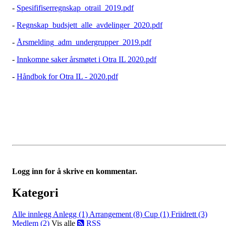
-
Spesififiserregnskap_otrail_2019.pdf
-
Regnskap_budsjett_alle_avdelinger_2020.pdf
-
Årsmelding_adm_undergrupper_2019.pdf
-
Innkomne saker årsmøtet i Otra IL 2020.pdf
-
Håndbok for Otra IL - 2020.pdf
Logg inn for å skrive en kommentar.
Kategori
Alle innlegg
Anlegg (1)
Arrangement (8)
Cup (1)
Friidrett (3)
Medlem (2)
Vis alle
RSS