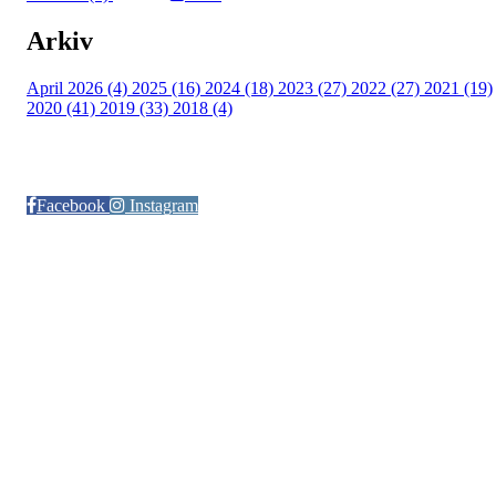
Arkiv
April 2026 (4)
2025 (16)
2024 (18)
2023 (27)
2022 (27)
2021 (19)
2020 (41)
2019 (33)
2018 (4)
Følg oss på:
Facebook
Instagram
© Otra IL