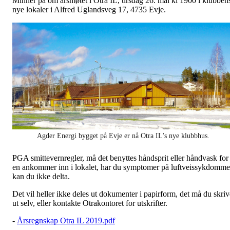
Minner på om årsmøtet i Otra IL, tirsdag 26. mai kl 1900 i klubben
nye lokaler i Alfred Uglandsveg 17, 4735 Evje.
Agder Energi bygget på Evje er nå Otra IL's nye klubbhus.
PGA smittevernregler, må det benyttes håndsprit eller håndvask for
en ankommer inn i lokalet, har du symptomer på luftveissykdomme
kan du ikke delta.
Det vil heller ikke deles ut dokumenter i papirform, det må du skriv
ut selv, eller kontakte Otrakontoret for utskrifter.
-
Årsregnskap Otra IL 2019.pdf