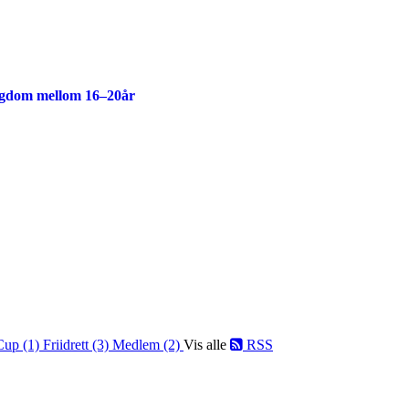
ngdom mellom 16–20år
Cup (1)
Friidrett (3)
Medlem (2)
Vis alle
RSS