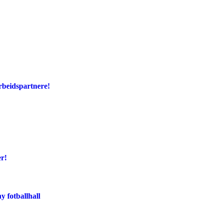
rbeidspartnere!
er!
y fotballhall