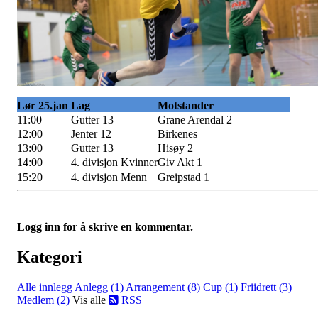
Lør 25.jan
Lag
Motstander
11:00
Gutter 13
Grane Arendal 2
12:00
Jenter 12
Birkenes
13:00
Gutter 13
Hisøy 2
14:00
4. divisjon Kvinner
Giv Akt 1
15:20
4. divisjon Menn
Greipstad 1
Logg inn for å skrive en kommentar.
Kategori
Alle innlegg
Anlegg (1)
Arrangement (8)
Cup (1)
Friidrett (3)
Medlem (2)
Vis alle
RSS