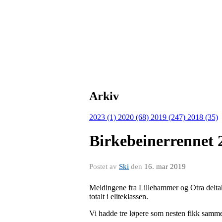
Arkiv
2023 (1)
2020 (68)
2019 (247)
2018 (35)
Birkebeinerrennet 
Postet av
Ski
den
16. mar 2019
Meldingene fra Lillehammer og Otra deltak
totalt i eliteklassen.
Vi hadde tre løpere som nesten fikk samm