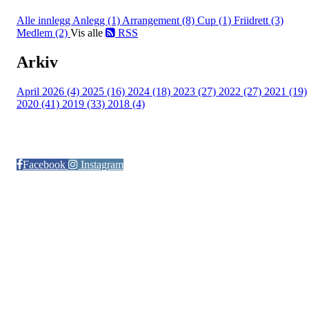
Alle innlegg
Anlegg (1)
Arrangement (8)
Cup (1)
Friidrett (3)
Medlem (2)
Vis alle
RSS
Arkiv
April 2026 (4)
2025 (16)
2024 (18)
2023 (27)
2022 (27)
2021 (19)
2020 (41)
2019 (33)
2018 (4)
Følg oss på:
Facebook
Instagram
© Otra IL